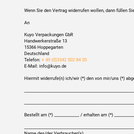
Wenn Sie den Vertrag widerrufen wollen, dann füllen Si
An
Kuyo Verpackungen GbR
Handwerkerstraße 13
15366 Hoppegarten
Deutschland
Telefon:
+ 49 (0)3342 502 84 20
E-Mail: info@kuyo.de
Hiermit widerrufe(n) ich/wir (*) den von mir/uns (*) ab
____________________________________________________
____________________________________________________
Bestellt am (*) ____________ / erhalten am (*) ________
____________________________________________________
Name des/der Verbraucher(s)