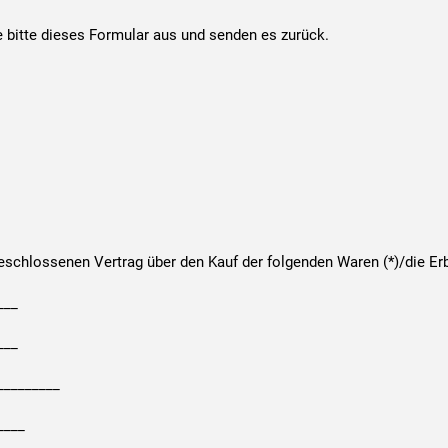
e bitte dieses Formular aus und senden es zurück.
geschlossenen Vertrag über den Kauf der folgenden Waren (*)/die Erb
___
___
__________
____